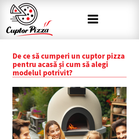
De ce să cumperi un cuptor pizza
pentru acasă și cum să alegi
modelul potrivit?