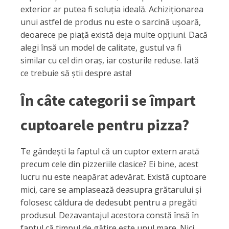
exterior ar putea fi soluția ideală. Achiziționarea
unui astfel de produs nu este o sarcină ușoară,
deoarece pe piață există deja multe opțiuni. Dacă
alegi însă un model de calitate, gustul va fi
similar cu cel din oraș, iar costurile reduse. Iată
ce trebuie să știi despre asta!
În câte categorii se împart
cuptoarele pentru pizza?
Te gândești la faptul că un cuptor extern arată
precum cele din pizzeriile clasice? Ei bine, acest
lucru nu este neapărat adevărat. Există cuptoare
mici, care se amplasează deasupra grătarului și
folosesc căldura de dedesubt pentru a pregăti
produsul. Dezavantajul acestora constă însă în
faptul că timpul de gătire este unul mare. Nici